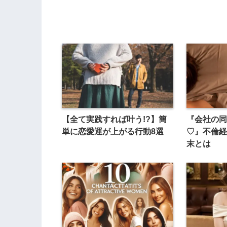
【全て実践すれば叶う!?】簡
『会社の同
単に恋愛運が上がる行動8選
♡』不倫経
末とは