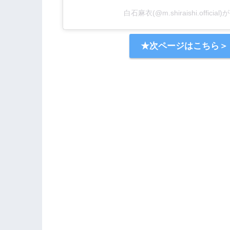
白石麻衣(@m.shiraishi.offic
★次ページはこちら＞