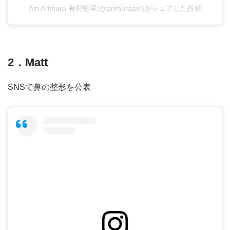
Airi Arimura 有村藍里(@arimuraairi)がシェアした投稿
2．Matt
SNSで鼻の整形を公表