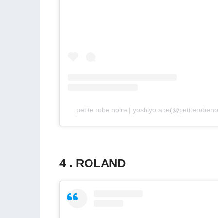
petite robe noire | yoshiyo abe(@petiter
4 . ROLAND