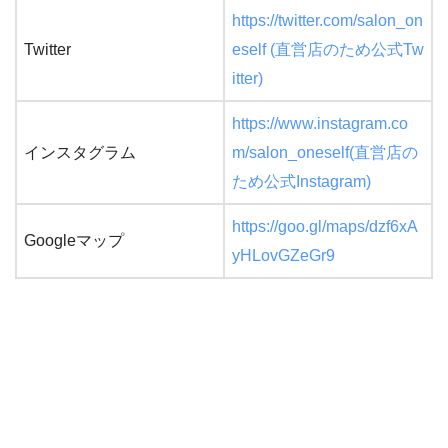
https://twitter.com/salon_on
Twitter
eself (直営店のため公式Tw
itter)
https://www.instagram.co
インスタグラム
m/salon_oneself(直営店の
ため公式Instagram)
https://goo.gl/maps/dzf6xA
Googleマップ
yHLovGZeGr9