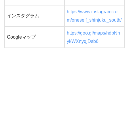
https://www.instagram.co
インスタグラム
m/oneself_shinjuku_south/
https://goo.gl/maps/hdpNh
Googleマップ
ykWXnyqjDsb6