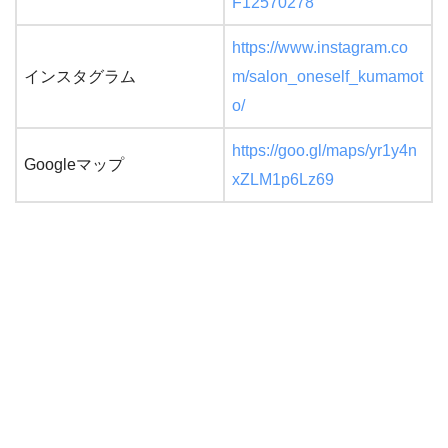
F12570278
https://www.instagram.co
インスタグラム
m/salon_oneself_kumamot
o/
https://goo.gl/maps/yr1y4n
Googleマップ
xZLM1p6Lz69