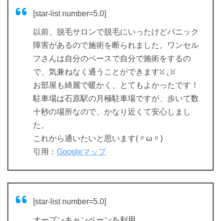
[star-list number=5.0]
以前、脱毛サロンで脱毛にいったけどパニック
障害があるので施術を断られました。ワンセル
フさんは自分のペースで自分で施術をするの
で、気兼ねなく通うことができますꈍ .̮ ꈍ
お部屋も綺麗で暖かく、とてもよかったです！
駐車場は石原駅の月極駐車場ですが、歩いて数
十秒の場所なので、かなり近くて安心しまし
た。
これから通いたいと思います(〃ω〃)
引用：
Googleマップ
[star-list number=5.0]
オープンキャンペーンを利用。