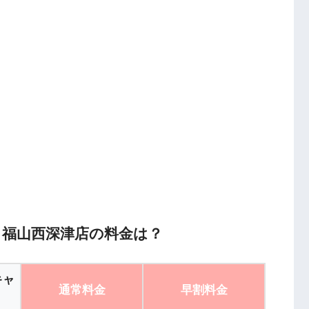
F】福山西深津店の料金は？
キャ
通常料金
早割料金