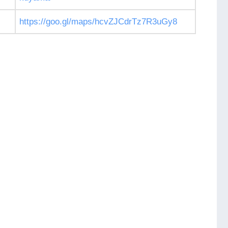
https://goo.gl/maps/hcvZJCdrTz7R3uGy8