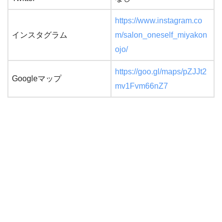
https://www.instagram.co
インスタグラム
m/salon_oneself_miyakon
ojo/
https://goo.gl/maps/pZJJt2
Googleマップ
mv1Fvm66nZ7