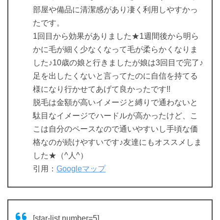
部屋や備品に清潔感があり凄く利用しやすかっ
たです。
1回目から効果がありました★1週間後から明ら
かに毛が細く少なくなって毛が柔らかくなりま
した♪10歳の娘と行きましたが娘は3回目で完了♪
足を出したくないと言ってたのに自信を持てる
様になり行かせてあげて良かったです!!
脱毛は金額が高いイメージと縛りで通わないと
駄目なイメージでハードルが高かったけど、こ
こは自分のペースなので通いやすいし手頃な価
格なのが続けやすいです♪友達にもオススメしま
した★（^人^）
引用：
Googleマップ
[star-list number=5]