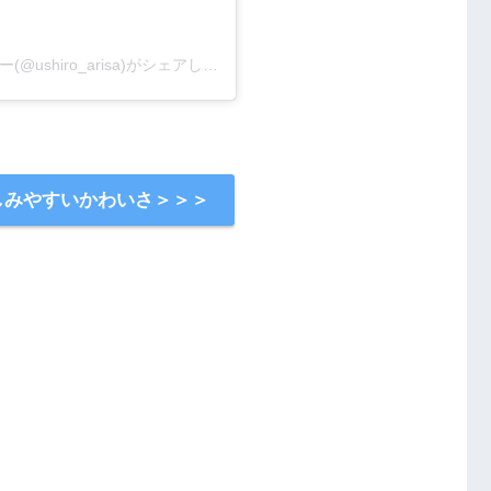
後呂 有紗(うしろありさ)＊日本テレビアナウンサー(@ushiro_arisa)がシェアした投稿
しみやすいかわいさ＞＞＞