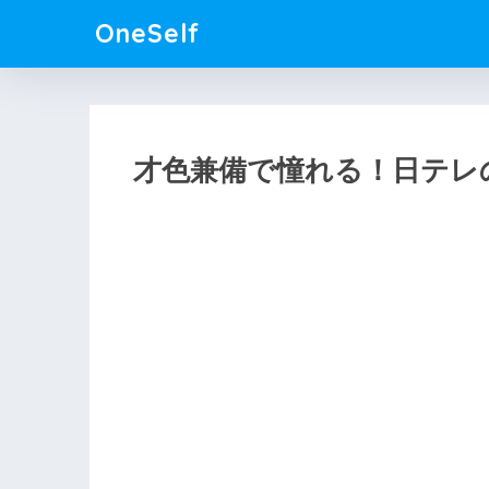
OneSelf
才色兼備で憧れる！日テレ